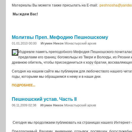
Материалы Вы можете также присылать на E-mail:
peshnosha@yandex
Мы ждем Вас!
Молитвы Преп. Мефодию Пешношскому
01.01.2010 00:00
Игумен Никон
Монастырский архив
Издревле память преподобного Мефодия Пешношского почиталась не
пределами его границ: богомольцы из Твери и Вологды, из Рязани 
древнюю обитель, чтобы присоединиться к хору братии, восхваляющего
Сегодня на нашем сайте мы публикуем для любочествого нашего чита
годы, которыми мы обращаемся к нему и в наши дни.
ПОДРОБНЕЕ...
Пешношский устав. Часть II
06.11.2009 02:38
Игумен Никон
Монастырский архив
Сегодня мы продолжаем публиковать на страницах нашего Интернет-
Предлагаемый Вашему вниманию отрывок посвящен богослужебн