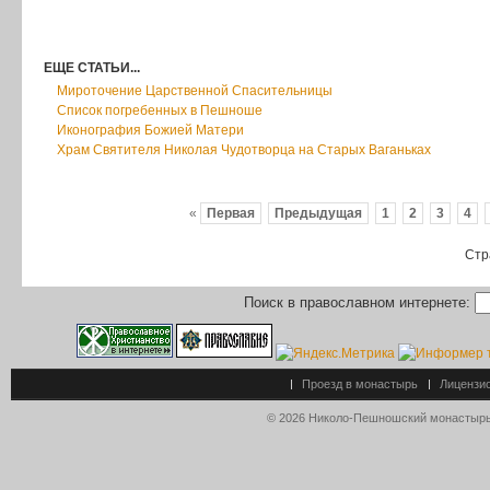
ЕЩЕ СТАТЬИ...
Мироточение Царственной Спасительницы
Список погребенных в Пешноше
Иконография Божией Матери
Храм Святителя Николая Чудотворца на Старых Ваганьках
«
Первая
Предыдущая
1
2
3
4
Стр
Поиск в православном интернете:
Проезд в монастырь
Лицензи
© 2026 Николо-Пешношский монастырь