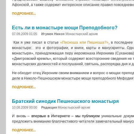
Афонской, а также содержит интересное описание правил повседневно
ПОДРОБНЕЕ...
Есть ли в монастыре мощи Преподобного?
07.09.2009 01:05
Игумен Никон
Монастырский архив
Как я уже писал в статье
«Песноша или Пешноша?»
, в последне
монастыре: это и фотографии, и книги, карты и манускрипты. Од
монастыря», принадлежащая перу иеромонаха Иеронима (Суханова).
«Дмитровский кремль», который содержит всесторонние сведения не т
монастырских должностей и послушаний, святынь, распорядка дня и 
Не обходит отец Иероним своим вниманием и вопрос о мощах преподоб
деле в Николо-Пешношском монастыре мощи преподобного Мефодия
ПОДРОБНЕЕ...
Братский синодик Пешношского монастыря
10.08.2009 00:00
Редакция
Монастырский архив
И вновь –
впервые в Интернете – мы публикуем
уникальные докум
предложить вниманию благочестивого читателя замечательный манускр
ПОДРОБНЕЕ...