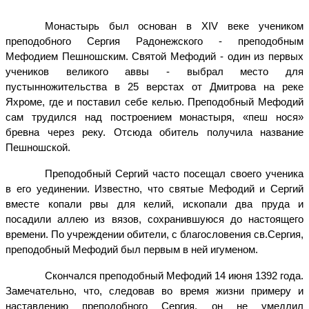
Монастырь был основан в XIV веке учеником
преподобного Сергия Радонежского - преподобным
Мефодием Пешношским. Святой Мефодий - один из первых
учеников великого аввы - выбрал место для
пустынножительства в 25 верстах от Дмитрова на реке
Яхроме, где и поставил себе келью. Преподобный Мефодий
сам трудился над построением монастыря, «пеш нося»
бревна через реку. Отсюда обитель получила название
Пешношской.
Преподобный Сергий часто посещал своего ученика
в его уединении. Известно, что святые Мефодий и Сергий
вместе копали рвы для келий, ископали два пруда и
посадили аллею из вязов, сохранившуюся до настоящего
времени. По учреждении обители, с благословения св.Сергия,
преподобный Мефодий был первым в ней игуменом.
Скончался преподобный Мефодий 14 июня 1392 года.
Замечательно, что, следовав во время жизни примеру и
наставлению преподобного Сергия, он не умедлил