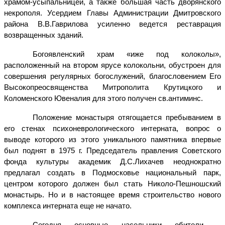
храмом-усыпальницей, а также большая часть дворянского
некрополя. Усердием Главы Администрации Дмитровского
района В.В.Гаврилова усиленно ведется реставрация
возвращенных зданий.
Богоявленский храм «иже под колоколы»,
расположенный на втором ярусе колокольни, обустроен для
совершения регулярных богослужений, благословением Его
Высокопреосвященства Митрополита Крутицкого и
Коломенского Ювеналия для этого получен св.антиминс.
Положение монастыря отягощается пребыванием в
его стенах психоневрологического интерната, вопрос о
выводе которого из этого уникального памятника впервые
был поднят в 1975 г. Председатель правления Советского
фонда культуры академик Д.С.Лихачев неоднократно
предлагал создать в Подмосковье национальный парк,
центром которого должен был стать Николо-Пешношский
монастырь. Но и в настоящее время строительство нового
комплекса интерната еще не начато.
Сегодня основные насельники обители –