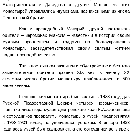
Екатерининская и Давидова и другие. Многие из этих
монастырей управлялись игуменами, назначенными из числа
Пешношской братии.
Как и преподобный Макарий, другой настоятель
обители – иеромонах Максим – известный в истории своим
мудрым правлением и трудами по благоукрашению
монастыря, засвидетельствовал своим святым житием
подвиг преподобничества.
Так в постоянном развитии и обустройстве и без того
замечательной обители прошел XIX век. К началу XX
столетия число братии монастыря приближалось к 500
насельникам.
Пешношский монастырь был закрыт в 1928 году, дав
Русской Православной Церкви четырех новомучеников.
Попытка директора музея Дмитровского края К.А..Соловьева
и сотрудников превратить монастырь в музей, предпринятая
в 1928-1931 годах, не увенчалась успехом. В январе 1933
года весь музей был разгромлен, а его сотрудники во главе с