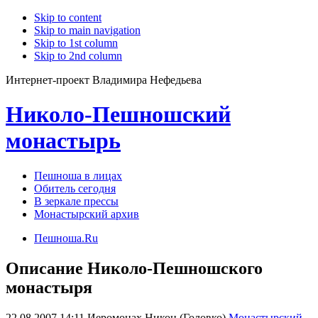
Skip to content
Skip to main navigation
Skip to 1st column
Skip to 2nd column
Интернет-проект Владимира Нефедьева
Николо-Пешношский
монастырь
Пешноша в лицах
Обитель сегодня
В зеркале прессы
Монастырский архив
Пешноша.Ru
Описание Николо-Пешношского
монастыря
22.08.2007 14:11
Иеромонах Никон (Головко)
Монастырский