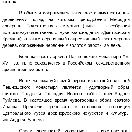
хитон».
В обители сохранялись такие достопамятности, как
деревянный потир, на котором преподобный Мефодий
совершал Божественную литургию (ныне – в собрании
историко-художественного музея-заповедника «Дмитровский
Кремль»), а также деревянный напрестольный крест черного
дерева, обложенный червонным золотом работы XV века.
Большая часть архива Пешношского монастыря Х
V
-
Х
VII
вв. ныне сохраняется в Российском государственном
архиве древних актов.
Впрочем пожалуй самой широко известной святыней
Пешношского монастыря является чудотворный образ
святого Предтечи Господня Иоанна работы преп.Андрея
Рублева. В настоящее время чудотворный образ святого
Иоанна Предтечи пребывает в основной экспозиции
Центрального музея древнерусского искусства и культуры
им. Андрея Рублева.
Среди древностей монастыря - двухстворчатая