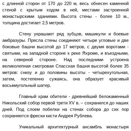
с длинной сторон от 170 до 220 м, весь обнесен каменной
стеной с крытым ходом в ней, местами застроенной
монастырскими зданиями. Высота стены - более 10 м.,
толщина достигает 2,5 метров.
Стену украшают ряд зубцов, машикули и боевые
амбразуры. Прясла стены соединяют четыре угловые и две
боковые башни высотой до 17 метров, с двумя воротами -
святыми, на западной стороне к реке Яхроме, и въездными,
на северной стороне. Над последними устроена
великолепная смотровая Спасская башня высотой более 35
метров: снизу и до половины высоты - четырехугольная,
затем, постепенно сужаясь, она образует красивый
восьмиугольный шатер.
Главный храм обители - древнейший белокаменный
Никольский собор первой трети XV в. – сохранился до наших
дней. Под слоем побелки на стенах собора до сих пор
сохраняются фрески кисти Андрея Рублева.
Уникальный архитектурный ансамбль монастыря