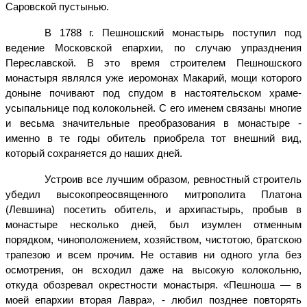
Саровской пустынью.
В 1788 г. Пешношский монастырь поступил под
ведение Московской епархии, по случаю упразднения
Переславской. В это время строителем Пешношского
монастыря являлся уже иеромонах Макарий, мощи которого
доныне почивают под спудом в настоятельском храме-
усыпальнице под колокольней. С его именем связаны многие
и весьма значительные преобразования в монастыре -
именно в те годы обитель приобрела тот внешний вид,
который сохраняется до наших дней.
Устроив все лучшим образом, ревностный строитель
убедил высокопреосвященного митрополита Платона
(Левшина) посетить обитель, и архипастырь, пробыв в
монастыре несколько дней, был изумлен отменным
порядком, чиноположением, хозяйством, чистотою, братскою
трапезою и всем прочим. Не оставив ни одного угла без
осмотрения, он всходил даже на высокую колокольню,
откуда обозревал окрестности монастыря. «Пешноша — в
моей епархии вторая Лавра», - любил позднее повторять