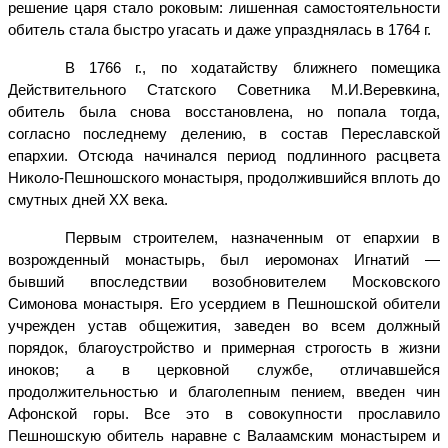
решение царя стало роковым: лишенная самостоятельности
обитель стала быстро угасать и даже упразднялась в 1764 г.
В 1766 г., по ходатайству ближнего помещика
Действительного Статского Советника М.И.Веревкина,
обитель была снова восстановлена, но попала тогда,
согласно последнему делению, в состав Переславской
епархии. Отсюда начинался период подлинного расцвета
Николо-Пешношского монастыря, продолжившийся вплоть до
смутных дней XX века.
Первым строителем, назначенным от епархии в
возрожденный монастырь, был иеромонах Игнатий —
бывший впоследствии возобновителем Московского
Симонова монастыря. Его усердием в Пешношской обители
учрежден устав общежития, заведен во всем должный
порядок, благоустройство и примерная строгость в жизни
иноков; а в церковной службе, отличавшейся
продолжительностью и благолепным пением, введен чин
Афонской горы. Все это в совокупности прославило
Пешношскую обитель наравне с Валаамским монастырем и