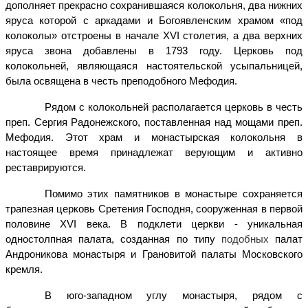
дополняет прекрасно сохранившаяся колокольня, два нижних
яруса которой с аркадами и Богоявленским храмом «под
колоколы» отстроены в начале XVI столетия, а два верхних
яруса звона добавлены в 1793 году. Церковь под
колокольней, являющаяся настоятельской усыпальницей,
была освящена в честь преподобного Мефодия.
Рядом с колокольней располагается церковь в честь
преп. Сергия Радонежского, поставленная над мощами преп.
Мефодия. Этот храм и монастырская колокольня в
настоящее время принадлежат верующим и активно
реставрируются.
Помимо этих памятников в монастыре сохраняется
трапезная церковь Сретения Господня, сооруженная в первой
половине XVI века. В подклети церкви - уникальная
одностолпная палата, созданная по типу
подобных
палат
Андроникова монастыря и Грановитой палаты Московского
кремля.
В юго-западном углу монастыря, рядом с