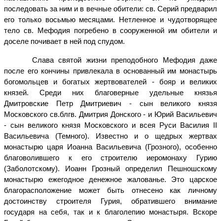
последовать за ним и в вечные обители: св. Серий предварил
его только восьмью месяцами. Нетленное и чудотворящее
тело св. Мефодия погребено в сооруженной им обители и
доселе почивает в ней под спудом.
Слава святой жизни преподобного Мефодия даже
после его кончины привлекала в основанный им монастырь
богомольцев и богатых жертвователей - бояр и великих
князей. Среди них благоверные удельные князья
Дмитровские Петр Дмитриевич - сын великого князя
Московского св.блгв. Дмитрия Донского - и Юрий Васильевич
- сын великого князя Московского и всея Руси Василия II
Васильевича (Темного). Известно и о щедрых жертвах
монастырю царя Иоанна Васильевича (Грозного), особенно
благоволившего к его строителю иеромонаху Гурию
(Заболотскому). Иоанн Грозный определил Пешношскому
монастырю ежегодное денежное жалованье. Это царское
благорасположение может быть отнесено как личному
достоинству строителя Гурия, обратившего внимание
государя на себя, так и к благолепию монастыря. Вскоре