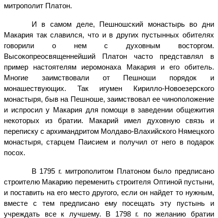
митрополит Платон.
И в самом деле, Пешношский монастырь во дни
Макария так славился, что и в других пустынных обителях
говорили о нем с духовным восторгом.
Высокопреосвященнейший Платон часто представлял в
пример настоятелям иеромонаха Макария и его обитель.
Многие заимствовали от Пешноши порядок и
монашествующих. Так игумен Кирилло-Новоезерского
монастыря, быв на Пешноше, заимствовал ее чиноположение
и испросил у Макария для помощи в заведении общежития
некоторых из братии. Макарий имел духовную связь и
переписку с архимандритом Молдаво-Влахийского Нямецкого
монастыря, старцем Паисием и получил от него в подарок
посох.
В 1795 г. митрополитом Платоном было предписано
строителю Макарию переменить строителя Оптиной пустыни,
и поставить на его место другого, если он найдет то нужным,
вместе с тем предписано ему посещать эту пустынь и
учреждать все к лучшему. В 1798 г. по желанию братии