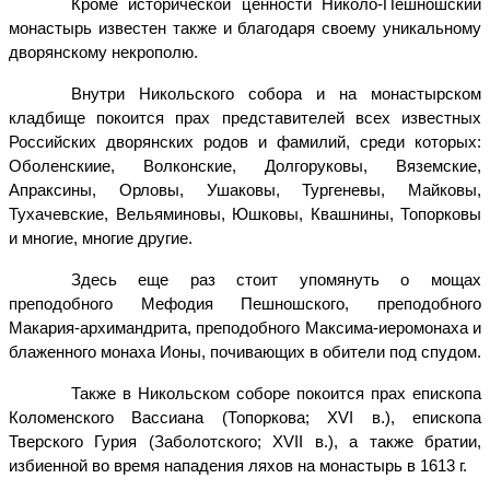
Кроме исторической ценности Николо-Пешношский
монастырь известен также и благодаря своему уникальному
дворянскому некрополю.
Внутри Никольского собора и на монастырском
кладбище покоится прах представителей всех известных
Российских дворянских родов и фамилий, среди которых:
Оболенскиие, Волконские, Долгоруковы, Вяземские,
Апраксины, Орловы, Ушаковы, Тургеневы, Майковы,
Тухачевские, Вельяминовы, Юшковы, Квашнины, Топорковы
и многие, многие другие.
Здесь еще раз стоит упомянуть о мощах
преподобного Мефодия Пешношского, преподобного
Макария-архимандрита, преподобного Максима-иеромонаха и
блаженного монаха Ионы, почивающих в обители под спудом.
Также в Никольском соборе покоится прах епископа
Коломенского Вассиана (Топоркова; XVI в.), епископа
Тверского Гурия (Заболотского; XVII в.), а также братии,
избиенной во время нападения ляхов на монастырь в 1613 г.