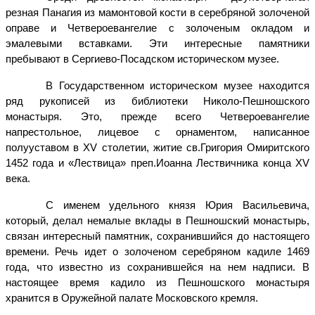
резная Панагия из мамонтовой кости в серебряной золоченой
оправе и Четвероевангелие с золоченым окладом и
эмалевыми вставками. Эти интересные памятники
пребывают в Сергиево-Посадском историческом музее.
В Государственном историческом музее находится
ряд рукописей из библиотеки Николо-Пешношского
монастыря. Это, прежде всего Четвероевангелие
напрестольное, лицевое с орнаментом, написанное
полууставом в XV столетии, житие св.Григория Омиритского
1452 года и «Лествица» преп.Иоанна Лествичника конца XV
века.
С именем удельного князя Юрия Васильевича,
который, делал немалые вклады в Пешношский монастырь,
связан интересный памятник, сохранившийся до настоящего
времени. Речь идет о золоченом серебряном кадиле 1469
года, что известно из сохранившейся на нем надписи. В
настоящее время кадило из Пешношского монастыря
хранится в Оружейной палате Московского кремля.