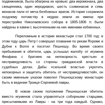
подвижников, была обагрена их кровью: два иеромонаха, два
священника, один иеродиакон, шесть схимонахов и семь
монахов пали от меча безбожных врагов. История сохранила
позднему потомству в недрах земли их имена: при
перестройке Николаевского собора в 1805-1806 гг. были
найдены в камни с высеченными на них именами избиенных.
Переломным в истории монастыря стал 1700 год: в
этом году царь Петр I совершал плавание по рекам Яхроме и
Дубне к Волге и посетил Пешношу. Во время своего
пребывания в обители, царь услышал жалобу от игумена
Феофана с братиею на непокорность крестьян и
несправедливость со стороны гражданской власти в
судебных делах. Дабы «сильной властью укротить
непокорных и защитить обитель от несправедливостей», он
своим именным указом повелел Пешношскому монастырю
быть в ведении Троице-Сергиевой лавры.
В новом своем положении Пешношская обитель
вместо игуменов стала управляться соборными старцами,
присылаемыми из Лавры - на три года каждый. Однако,