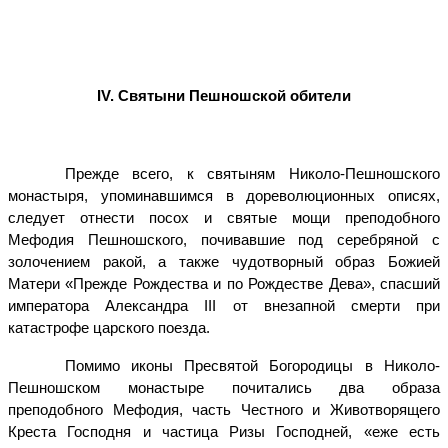
IV
. Святыни Пешношской обители
Прежде всего, к святыням Николо-Пешношского
монастыря, упоминавшимся в дореволюционных описях,
следует отнести посох и святые мощи преподобного
Мефодия Пешношского, почивавшие под серебряной с
золочением ракой, а также чудотворный образ Божией
Матери «Прежде Рождества и по Рождестве Дева», спасший
императора Александра III от внезапной смерти при
катастрофе царского поезда.
Помимо иконы Пресвятой Богородицы в Николо-
Пешношском монастыре почитались два образа
преподобного Мефодия, часть Честного и Животворящего
Креста Господня и частица Ризы Господней, «еже есть