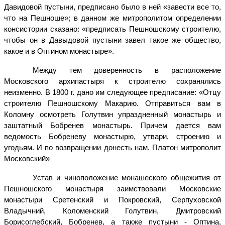
Давидовой пустыни, предписано было в ней «завести все то,
что на Пешноше»; в данном же митрополитом определении
консистории сказано: «предписать Пешношскому строителю,
чтобы он в Давыдовой пустыни завел такое же общество,
какое и в Оптином монастыре».
Между тем доверенность в расположение
Московского архипастыря к строителю сохранялись
неизменно. В 1800 г. дано им следующее предписание: «Отцу
строителю Пешношскому Макарию. Отправиться вам в
Коломну осмотреть Голутвин упраздненный монастырь и
заштатный Бобренев монастырь. Причем дается вам
ведомость Бобреневу монастырю, утвари, строению и
угодьям. И по возвращении донесть нам. Платон митрополит
Московский»
Устав и чиноположение монашеского общежития от
Пешношского монастыря заимствовали Московские
монастыри Сретенский и Покровский, Серпуховской
Владычний, Коломенский Голутвин, Дмитровский
Борисоглебский, Бобренев, а
также пустыни - Оптина,