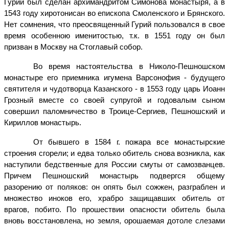
Гурий был сделан архимандритом Симонова монастыря, а в
1543 году хиротонисан во епископа Смоленского и Брянского.
Нет сомнения, что преосвященный Гурий пользовался в свое
время особенною именитостью, т.к. в 1551 году он был
призван в Москву на Стоглавый собор.
Во время настоятельства в Николо-Пешношском
монастыре его приемника
игумена Варсонофия - будущего
святителя и чудотворца Казанского - в 1553 году царь Иоанн
Грозный вместе со своей супругой и годовалым сыном
совершил паломничество в Троице-Сергиев, Пешношский и
Кириллов монастырь.
От бывшего в 1584 г. пожара все монастырские
строения сгорели; и едва только обитель снова возникла, как
наступили бедственные для России смуты от самозванцев.
Причем Пешношский монастырь подвергся общему
разорению от поляков: он опять был сожжен, разграблен и
множество иноков его, храбро защищавших обитель от
врагов, побито. По прошествии опасности обитель была
вновь восстановлена, но земля, орошаемая дотоле слезами