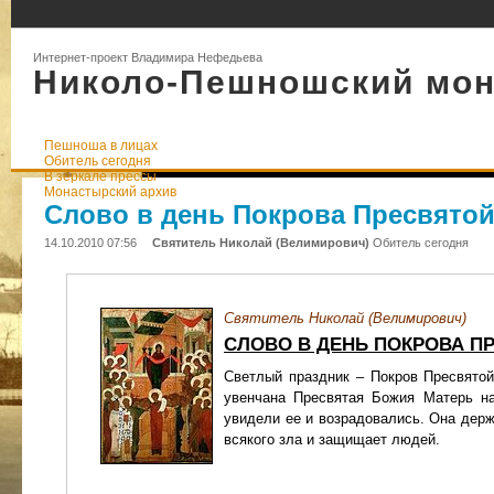
Интернет-проект Владимира Нефедьева
Николо-Пешношский мо
Пешноша в лицах
Обитель сегодня
В зеркале прессы
Монастырский архив
Слово в день Покрова Пресвято
14.10.2010 07:56
Святитель Николай (Велимирович)
Обитель сегодня
Святитель Николай (Велимирович)
СЛОВО В ДЕНЬ ПОКРОВА 
Светлый праздник – Покров Пресвятой
увенчана Пресвятая Божия Матерь н
увидели ее и возрадовались. Она держ
всякого зла и защищает людей.